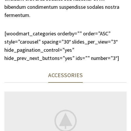
bibendum condimentum suspendisse sodales nostra
fermentum.
[woodmart_categories orderby=”” order=”ASC”
style=”carousel” spacing=”30″ slides_per_view=”3″
hide_pagination_control=”yes”
hide_prev_next_buttons=”yes” ids=”” number=”3″]
ACCESSORIES