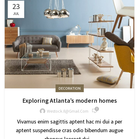
23
JUL
DECORATION
Exploring Atlanta’s modern homes
0
Westock.il@gmail.com
Vivamus enim sagittis aptent hac mi dui a per
aptent suspendisse cras odio bibendum augue
rhoncus laoreet dui ...