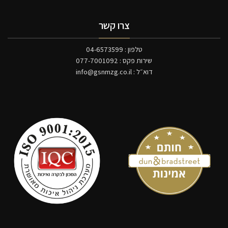
צרו קשר
טלפון : 04-6573599
שירות פקס : 077-7001092
דוא״ל :
info@gsnmzg.co.il