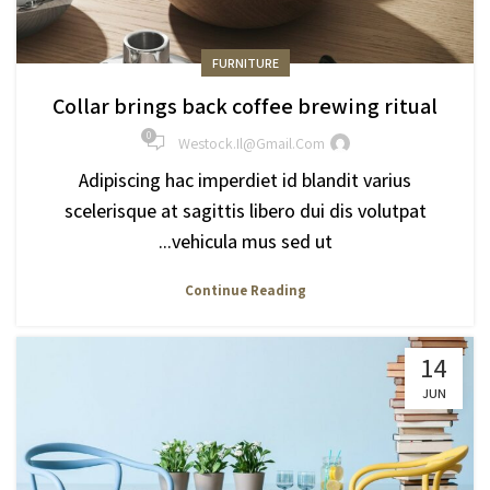
FURNITURE
Collar brings back coffee brewing ritual
0
Westock.il@gmail.com
Adipiscing hac imperdiet id blandit varius
scelerisque at sagittis libero dui dis volutpat
vehicula mus sed ut...
Continue Reading
14
JUN