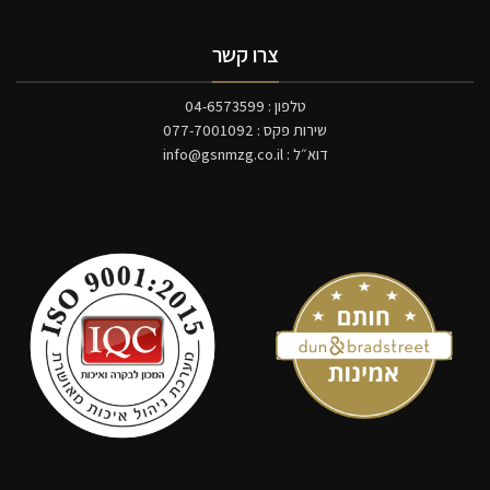
צרו קשר
טלפון : 04-6573599
שירות פקס : 077-7001092
דוא״ל :
info@gsnmzg.co.il