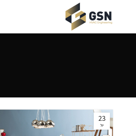
23
יול