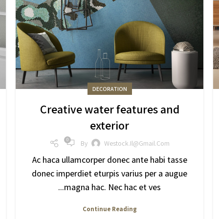
DECORATION
Creative water features and
exterior
0
By
Westock.il@gmail.com
Ac haca ullamcorper donec ante habi tasse
donec imperdiet eturpis varius per a augue
magna hac. Nec hac et ves...
Continue Reading