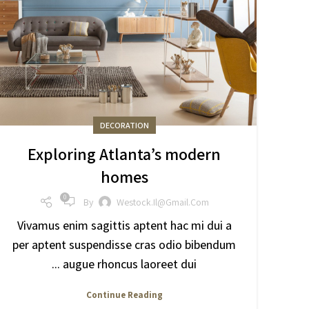
DECORATION
Exploring Atlanta’s modern
homes
0
By
Westock.il@gmail.com
Vivamus enim sagittis aptent hac mi dui a
per aptent suspendisse cras odio bibendum
augue rhoncus laoreet dui ...
Continue Reading