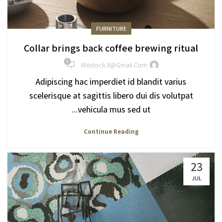
FURNITURE
Collar brings back coffee brewing ritual
0
Westock.il@gmail.com
Adipiscing hac imperdiet id blandit varius
scelerisque at sagittis libero dui dis volutpat
vehicula mus sed ut...
Continue Reading
23
JUL